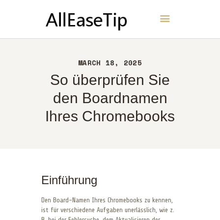
AllEaseTip
HEIM
MARCH 18, 2025
ÜBER UNS
So überprüfen Sie
KONTAKT
den Boardnamen
RICHTLINIEN
Ihres Chromebooks
DEUTSCH
Einführung
Den Board-Namen Ihres Chromebooks zu kennen,
ist für verschiedene Aufgaben unerlässlich, wie z.
B. bei der Fehlersuche, dem Aktualisieren der