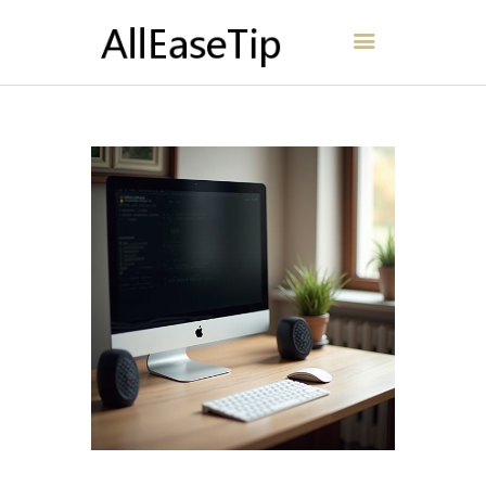
AllEaseTip
INÍCIO
SOBRE
CONTATO
POLÍTICA
PORTUGUÊS