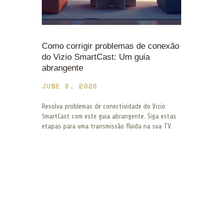
Como corrigir problemas de conexão
do Vizio SmartCast: Um guia
abrangente
JUNE 6, 2026
Resolva problemas de conectividade do Vizio
SmartCast com este guia abrangente. Siga estas
etapas para uma transmissão fluida na sua TV.
LER MAIS
Posts
PAGE
1
PAGE
2
PAGE
3
>
…
PAGE
11
navigation