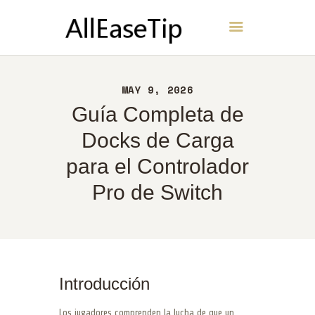
AllEaseTip
INICIO
MAY 9, 2026
ACERCA DE
Guía Completa de
CONTACTO
Docks de Carga
POLÍTICA
para el Controlador
ESPAÑOL
Pro de Switch
Introducción
Los jugadores comprenden la lucha de que un