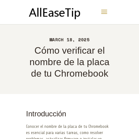
AllEaseTip
INICIO
MARCH 18, 2025
ACERCA DE
Cómo verificar el
CONTACTO
nombre de la placa
POLÍTICA
de tu Chromebook
ESPAÑOL
Introducción
Conocer el nombre de la placa de tu Chromebook
es esencial para varias tareas, como resolver
problemas, actualizar firmware o instalar un