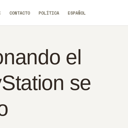
E
CONTACTO
POLÍTICA
ESPAÑOL
onando el
Station se
o