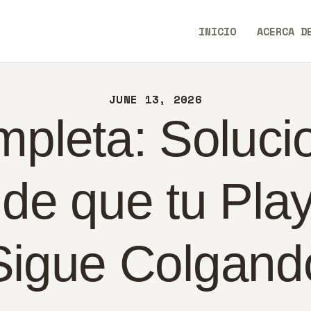
ICIO
INICIO
ACERCA D
ERCA DE
AllEaseTip
NTACTO
JUNE 13, 2026
LÍTICA
pleta: Soluci
PAÑOL
de que tu Play
Sigue Colgand