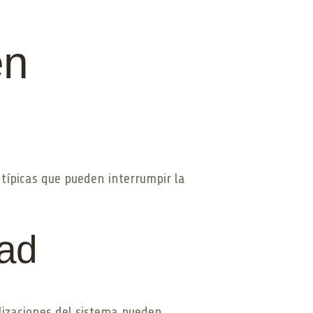
en
típicas que pueden interrumpir la
dad
lizaciones del sistema pueden