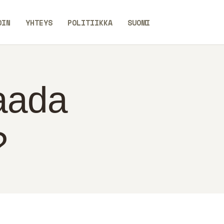
OIN
YHTEYS
POLITIIKKA
SUOMI
aada
?