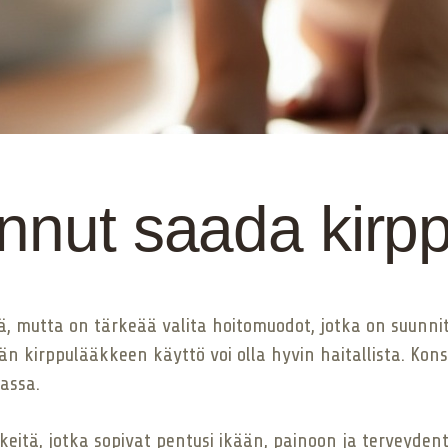
nnut saada kirp
 mutta on tärkeää valita hoitomuodot, jotka on suunnitelt
än kirppulääkkeen käyttö voi olla hyvin haitallista. Kon
assa.
kkeitä, jotka sopivat pentusi ikään, painoon ja terveyde