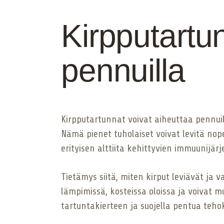
Kirpputart
pennuilla
Kirpputartunnat voivat aiheuttaa pennuil
Nämä pienet tuholaiset voivat levitä nop
erityisen alttiita kehittyvien immuunijär
Tietämys siitä, miten kirput leviävät ja
lämpimissä, kosteissa oloissa ja voivat 
tartuntakierteen ja suojella pentua te