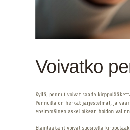
Voivatko pe
Kyllä, pennut voivat saada kirppulääkettä,
Pennuilla on herkät järjestelmät, ja väär
ensimmäinen askel oikean hoidon valinn
Eläinlääkärit voivat suositella kirppulää