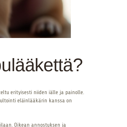
pulääkettä?
u erityisesti niiden iälle ja painolle.
sultointi eläinlääkärin kanssa on
ntilaan. Oikean annostuksen ja