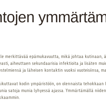
untojen ymmärtä
le merkittävää epämukavuutta, mikä johtaa kutinaan, ärs
easti, aiheuttaen sekundaarisia infektioita ja lisäten mu
jestelmiensä ja läheisen kontaktin vuoksi vuoteisiinsa, m
 vaikuttavat kodin ympäristöön, on olennaista tehokkaan 
munia satoja munia lyhyessä ajassa. Ymmärtämällä niiden
hokkaammin.