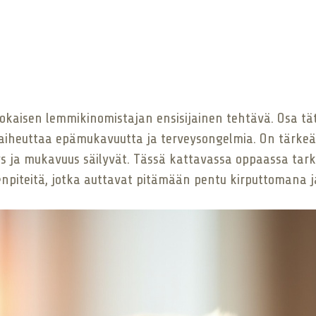
okaisen lemmikinomistajan ensisijainen tehtävä. Osa tä
at aiheuttaa epämukavuutta ja terveysongelmia. On tärkeä
ys ja mukavuus säilyvät. Tässä kattavassa oppaassa tark
menpiteitä, jotka auttavat pitämään pentu kirputtomana j