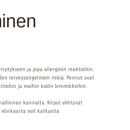
minen
ytykseen ja jopa allergisiin reaktioihin.
iden terveysongelmien riskiä. Pennut ovat
attoihin ja muihin kodin lemmikkeihin.
hallinnan kannalta. Kirput viihtyvät
 elinkaarta voit katkaista