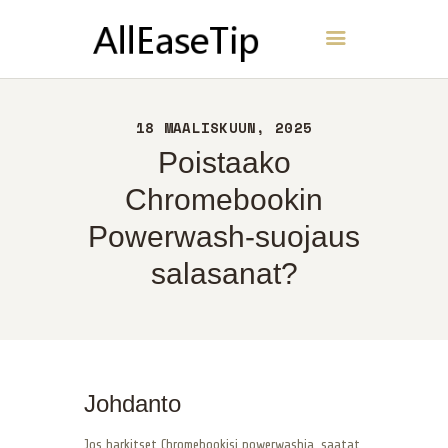
AllEaseTip
KOTI
18 MAALISKUUN, 2025
NOIN
Poistaako
YHTEYS
Chromebookin
POLITIIKKA
Powerwash-suojaus
SUOMI
salasanat?
Johdanto
Jos harkitset Chromebookisi powerwashia, saatat