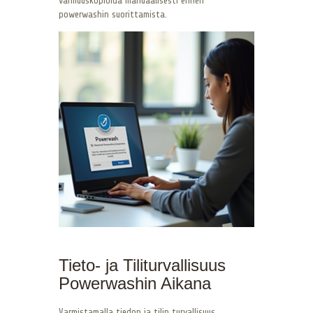
varmuuskopioida manuaalisesti ennen
powerwashin suorittamista.
Tieto- ja Tiliturvallisuus
Powerwashin Aikana
Varmistamalla tiedon ja tilin turvallisuus