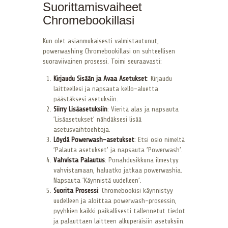
Suorittamisvaiheet
Chromebookillasi
Kun olet asianmukaisesti valmistautunut,
powerwashing Chromebookillasi on suhteellisen
suoraviivainen prosessi. Toimi seuraavasti:
Kirjaudu Sisään ja Avaa Asetukset
: Kirjaudu
laitteellesi ja napsauta kello-aluetta
päästäksesi asetuksiin.
Siirry Lisäasetuksiin
: Vieritä alas ja napsauta
’Lisäasetukset’ nähdäksesi lisää
asetusvaihtoehtoja.
Löydä Powerwash-asetukset
: Etsi osio nimeltä
’Palauta asetukset’ ja napsauta ’Powerwash’.
Vahvista Palautus
: Ponahdusikkuna ilmestyy
vahvistamaan, haluatko jatkaa powerwashia.
Napsauta ’Käynnistä uudelleen’.
Suorita Prosessi
: Chromebookisi käynnistyy
uudelleen ja aloittaa powerwash-prosessin,
pyyhkien kaikki paikallisesti tallennetut tiedot
ja palauttaen laitteen alkuperäisiin asetuksiin.