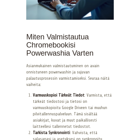
Miten Valmistautua
Chromebookisi
Powerwashia Varten
Asianmukainen valmistautuminen on avain
onnistuneen powerwashin ja sujuvan
palautusprosessin varmistamiseksi. Seuraa näitä
vaiheita:
Varmuuskopioi Tärkeät Tiedot
: Varmista, että
tärkeät tiedostosi ja tietosi on
varmuuskopioitu Google Driveen tai muuhun
pilvitallennuspalveluun. Tämä sisältää
asiakirjat, kuvat ja muut paikallisesti
laitteellesi tallennetut tiedostot.
Tarkista Synkronointi
: Vahvista, että
salasanasi ja asetuksesi on synkronoitu