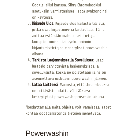
Google-tilisi kanssa. Siirry Chromebookisi
asetuksiin varmistaaksesi, että synkronointi
on käytössä.
Kirjaudu Ulos
: Kirjaudu ulos kaikista tileistä,
jotka ovat kirjautuneena laitteellasi. Tämä
auttaa estämään mahdolliset tietojen
korruptoitumiset tai synkronoinnin
kirjautumistietojen menetykset powerwashin
aikana.
Tarkista Laajennukset ja Sovellukset
: Laadi
luettelo tarvittavista laajennuksista ja
sovelluksista, koska ne poistetaan ja ne on
asennettava uudelleen powerwashin jälkeen.
Lataa Laitteesi
: Varmista, että Chromebookisi
on riittävästi ladattu välttääksesi
keskeytyksiä powerwash-prosessin aikana.
Noudattamalla näitä ohjeita voit varmistaa, ettet
kohtaa odottamatonta tietojen menetystä.
Powerwashin