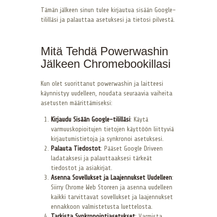
Tämän jälkeen sinun tulee kirjautua sisään Google-
tililläsi ja palauttaa asetuksesi ja tietosi pilvestä.
Mitä Tehdä Powerwashin
Jälkeen Chromebookillasi
Kun olet suorittanut powerwashin ja laitteesi
käynnistyy uudelleen, noudata seuraavia vaiheita
asetusten määrittämiseksi:
Kirjaudu Sisään Google-tililläsi
: Käytä
varmuuskopioitujen tietojen käyttöön liittyviä
kirjautumistietoja ja synkronoi asetuksesi.
Palauta Tiedostot
: Pääset Google Driveen
ladataksesi ja palauttaaksesi tärkeät
tiedostot ja asiakirjat.
Asenna Sovellukset ja Laajennukset Uudelleen
:
Siirry Chrome Web Storeen ja asenna uudelleen
kaikki tarvittavat sovellukset ja laajennukset
ennakkoon valmistetusta luettelosta.
Tarkista Synkronointiasetukset
: Varmista,