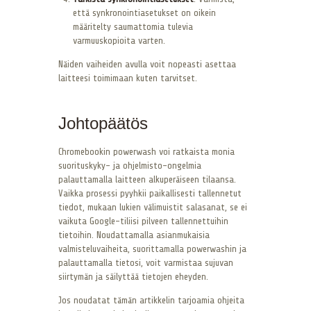
että synkronointiasetukset on oikein
määritelty saumattomia tulevia
varmuuskopioita varten.
Näiden vaiheiden avulla voit nopeasti asettaa
laitteesi toimimaan kuten tarvitset.
Johtopäätös
Chromebookin powerwash voi ratkaista monia
suorituskyky- ja ohjelmisto-ongelmia
palauttamalla laitteen alkuperäiseen tilaansa.
Vaikka prosessi pyyhkii paikallisesti tallennetut
tiedot, mukaan lukien välimuistit salasanat, se ei
vaikuta Google-tiliisi pilveen tallennettuihin
tietoihin. Noudattamalla asianmukaisia
valmisteluvaiheita, suorittamalla powerwashin ja
palauttamalla tietosi, voit varmistaa sujuvan
siirtymän ja säilyttää tietojen eheyden.
Jos noudatat tämän artikkelin tarjoamia ohjeita