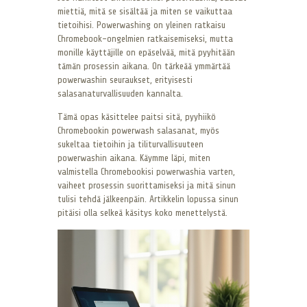
miettiä, mitä se sisältää ja miten se vaikuttaa
tietoihisi. Powerwashing on yleinen ratkaisu
Chromebook-ongelmien ratkaisemiseksi, mutta
monille käyttäjille on epäselvää, mitä pyyhitään
tämän prosessin aikana. On tärkeää ymmärtää
powerwashin seuraukset, erityisesti
salasanaturvallisuuden kannalta.
Tämä opas käsittelee paitsi sitä, pyyhiikö
Chromebookin powerwash salasanat, myös
sukeltaa tietoihin ja tiliturvallisuuteen
powerwashin aikana. Käymme läpi, miten
valmistella Chromebookisi powerwashia varten,
vaiheet prosessin suorittamiseksi ja mitä sinun
tulisi tehdä jälkeenpäin. Artikkelin lopussa sinun
pitäisi olla selkeä käsitys koko menettelystä.