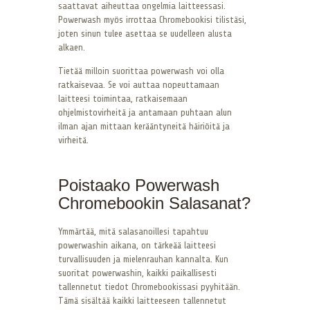
saattavat aiheuttaa ongelmia laitteessasi.
Powerwash myös irrottaa Chromebookisi tilistäsi,
joten sinun tulee asettaa se uudelleen alusta
alkaen.
Tietää milloin suorittaa powerwash voi olla
ratkaisevaa. Se voi auttaa nopeuttamaan
laitteesi toimintaa, ratkaisemaan
ohjelmistovirheitä ja antamaan puhtaan alun
ilman ajan mittaan kerääntyneitä häiriöitä ja
virheitä.
Poistaako Powerwash
Chromebookin Salasanat?
Ymmärtää, mitä salasanoillesi tapahtuu
powerwashin aikana, on tärkeää laitteesi
turvallisuuden ja mielenrauhan kannalta. Kun
suoritat powerwashin, kaikki paikallisesti
tallennetut tiedot Chromebookissasi pyyhitään.
Tämä sisältää kaikki laitteeseen tallennetut