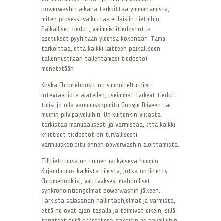
powerwashin aikana tarkoittaa ymmärtämistä,
miten prosessi vaikuttaa erilaisiin tietoihin.
Paikalliset tiedot, välimuistitiedostot ja
asetukset pyyhitään yleensä kokonaan. Tämä
tarkoittaa, että kaikki laitteen paikalliseen
tallennustilaan tallentamasi tiedostot
menetetään.
Koska Chromebookit on suunniteltu pilvi-
integraatiota ajatellen, useimmat tärkeät tiedot
tulisi jo olla varmuuskopioitu Google Driveen tai
muihin pilvipalveluihin. On kuitenkin viisasta
tarkistaa manuaalisesti ja varmistaa, että kaikki
kriittiset tiedostot on turvallisesti
varmuuskopioitu ennen powerwashin aloittamista.
Tilitietoturva on toinen ratkaiseva huomio.
Kirjaudu ulos kaikista tileistä, jotka on liitetty
Chromebookiisi, välttääksesi mahdolliset
synkronointiongelmat powerwashin jälkeen.
Tarkista salasanan hallintaohjelmat ja varmista,
että ne ovat ajan tasalla ja toimivat oikein, sillä
tarvitset niitä päästäksesi takaisin eri palveluihin.