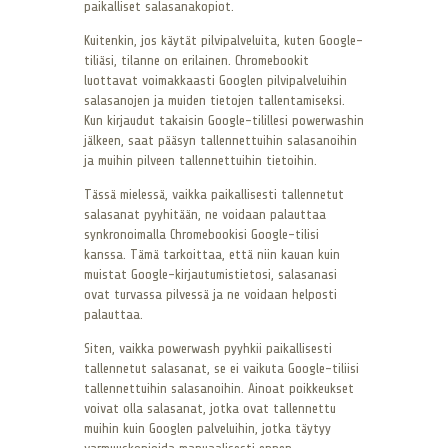
paikalliset salasanakopiot.
Kuitenkin, jos käytät pilvipalveluita, kuten Google-
tiliäsi, tilanne on erilainen. Chromebookit
luottavat voimakkaasti Googlen pilvipalveluihin
salasanojen ja muiden tietojen tallentamiseksi.
Kun kirjaudut takaisin Google-tilillesi powerwashin
jälkeen, saat pääsyn tallennettuihin salasanoihin
ja muihin pilveen tallennettuihin tietoihin.
Tässä mielessä, vaikka paikallisesti tallennetut
salasanat pyyhitään, ne voidaan palauttaa
synkronoimalla Chromebookisi Google-tilisi
kanssa. Tämä tarkoittaa, että niin kauan kuin
muistat Google-kirjautumistietosi, salasanasi
ovat turvassa pilvessä ja ne voidaan helposti
palauttaa.
Siten, vaikka powerwash pyyhkii paikallisesti
tallennetut salasanat, se ei vaikuta Google-tiliisi
tallennettuihin salasanoihin. Ainoat poikkeukset
voivat olla salasanat, jotka ovat tallennettu
muihin kuin Googlen palveluihin, jotka täytyy