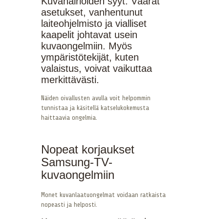
Kuvahäiriöiden syyt: Väärät
asetukset, vanhentunut
laiteohjelmisto ja vialliset
kaapelit johtavat usein
kuvaongelmiin. Myös
ympäristötekijät, kuten
valaistus, voivat vaikuttaa
merkittävästi.
Näiden oivallusten avulla voit helpommin
tunnistaa ja käsitellä katselukokemusta
haittaavia ongelmia.
Nopeat korjaukset
Samsung-TV-
kuvaongelmiin
Monet kuvanlaatuongelmat voidaan ratkaista
nopeasti ja helposti.