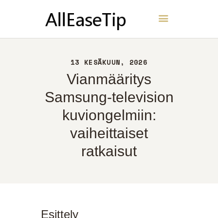
AllEaseTip
KOTI
13 KESÄKUUN, 2026
NOIN
Vianmääritys
YHTEYS
Samsung-television
POLITIIKKA
kuviongelmiin:
SUOMI
vaiheittaiset
ratkaisut
Esittely