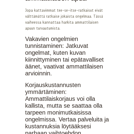
Jopa kattavimmat tee-se-itse-ratkaisut eivät
välttämättä ratkaise jokaista ongelmaa. Tässä
vaiheessa kannattaa harkita ammattilaisen
apuun turvautumista.
Vakavien ongelmien
tunnistaminen: Jatkuvat
ongelmat, kuten kuvan
kiinnittyminen tai epätavalliset
äänet, vaativat ammattilaisen
arvioinnin.
Korjauskustannusten
ymmärtäminen:
Ammattilaiskorjaus voi olla
kallista, mutta se saattaa olla
tarpeen monimutkaisissa
ongelmissa. Vertaa palveluita ja
kustannuksia löytääksesi
parhaan vaihtoehdon.