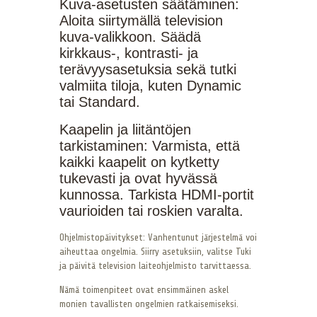
Kuva-asetusten säätäminen:
Aloita siirtymällä television
kuva-valikkoon. Säädä
kirkkaus-, kontrasti- ja
terävyysasetuksia sekä tutki
valmiita tiloja, kuten Dynamic
tai Standard.
Kaapelin ja liitäntöjen
tarkistaminen: Varmista, että
kaikki kaapelit on kytketty
tukevasti ja ovat hyvässä
kunnossa. Tarkista HDMI-portit
vaurioiden tai roskien varalta.
Ohjelmistopäivitykset: Vanhentunut järjestelmä voi
aiheuttaa ongelmia. Siirry asetuksiin, valitse Tuki
ja päivitä television laiteohjelmisto tarvittaessa.
Nämä toimenpiteet ovat ensimmäinen askel
monien tavallisten ongelmien ratkaisemiseksi.