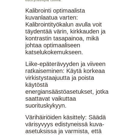
Kalibrointi optimaalista
kuvanlaatua varten:
Kalibrointityökalun avulla voit
täydentää värin, kirkkauden ja
kontrastin tasapainoa, mikä
johtaa optimaaliseen
katselukokemukseen.
Liike-epäterävyyden ja viiveen
ratkaiseminen: Käytä korkeaa
virkistystaajuutta ja poista
käytöstä
energiansäästöasetukset, jotka
saattavat vaikuttaa
suorituskykyyn.
Värihäiriöiden käsittely: Säädä
värisyvyys edistyneissä kuva-
asetuksissa ja varmista, että