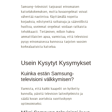
Samsung-televisiot tarjoavat erinomaisen
katselukokemuksen, mutta kuvaongelmat voivat
vähentää nautintoa. Käyttämällä nopeita
korjauksia, edistyneitä ratkaisuja ja säännöllistä
huoltoa, useimmat ongelmat voidaan ratkaista
tehokkaasti. Tietäminen, milloin hakea
ammattilaisten apua, varmistaa, että televisiosi
pysyy erinomaisessa kunnossa tarjoten vuosien
korkealaatuista katselua.
Usein Kysytyt Kysymykset
Kuinka estän Samsung-
televisioni välkkymisen?
Varmista, että kaikki kaapelit on kytketty
kunnolla, päivitä television laiteohjelmisto ja
säädä kuvan asetuksia suorituskyvyn
optimoimiseksi.