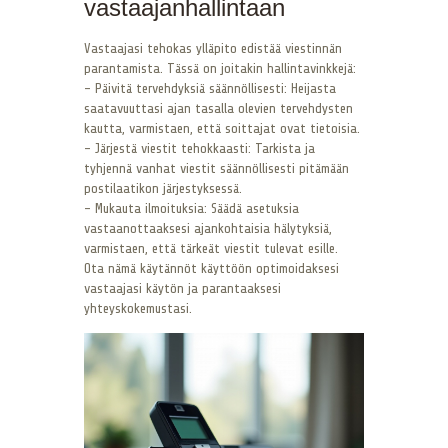
vastaajanhallintaan
Vastaajasi tehokas ylläpito edistää viestinnän
parantamista. Tässä on joitakin hallintavinkkejä:
– Päivitä tervehdyksiä säännöllisesti: Heijasta
saatavuuttasi ajan tasalla olevien tervehdysten
kautta, varmistaen, että soittajat ovat tietoisia.
– Järjestä viestit tehokkaasti: Tarkista ja
tyhjennä vanhat viestit säännöllisesti pitämään
postilaatikon järjestyksessä.
– Mukauta ilmoituksia: Säädä asetuksia
vastaanottaaksesi ajankohtaisia hälytyksiä,
varmistaen, että tärkeät viestit tulevat esille.
Ota nämä käytännöt käyttöön optimoidaksesi
vastaajasi käytön ja parantaaksesi
yhteyskokemustasi.