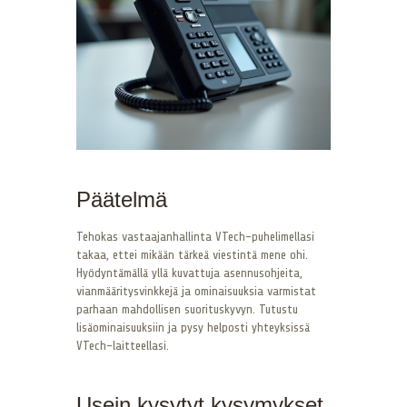
Päätelmä
Tehokas vastaajanhallinta VTech-puhelimellasi
takaa, ettei mikään tärkeä viestintä mene ohi.
Hyödyntämällä yllä kuvattuja asennusohjeita,
vianmääritysvinkkejä ja ominaisuuksia varmistat
parhaan mahdollisen suorituskyvyn. Tutustu
lisäominaisuuksiin ja pysy helposti yhteyksissä
VTech-laitteellasi.
Usein kysytyt kysymykset