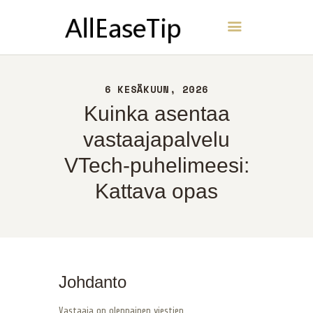
AllEaseTip
KOTI
6 KESÄKUUN, 2026
NOIN
Kuinka asentaa
YHTEYS
vastaajapalvelu
POLITIIKKA
VTech-puhelimeesi:
SUOMI
Kattava opas
Johdanto
Vastaaja on olennainen viestien