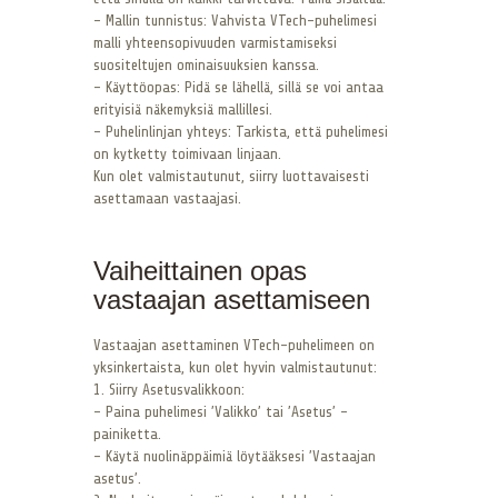
– Mallin tunnistus: Vahvista VTech-puhelimesi
malli yhteensopivuuden varmistamiseksi
suositeltujen ominaisuuksien kanssa.
– Käyttöopas: Pidä se lähellä, sillä se voi antaa
erityisiä näkemyksiä mallillesi.
– Puhelinlinjan yhteys: Tarkista, että puhelimesi
on kytketty toimivaan linjaan.
Kun olet valmistautunut, siirry luottavaisesti
asettamaan vastaajasi.
Vaiheittainen opas
vastaajan asettamiseen
Vastaajan asettaminen VTech-puhelimeen on
yksinkertaista, kun olet hyvin valmistautunut:
1. Siirry Asetusvalikkoon:
– Paina puhelimesi ’Valikko’ tai ’Asetus’ -
painiketta.
– Käytä nuolinäppäimiä löytääksesi ’Vastaajan
asetus’.