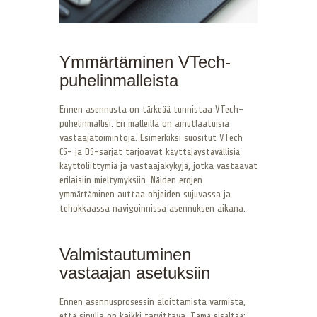
Ymmärtäminen VTech-
puhelinmalleista
Ennen asennusta on tärkeää tunnistaa VTech-
puhelinmallisi. Eri malleilla on ainutlaatuisia
vastaajatoimintoja. Esimerkiksi suositut VTech
CS- ja DS-sarjat tarjoavat käyttäjäystävällisiä
käyttöliittymiä ja vastaajakykyjä, jotka vastaavat
erilaisiin mieltymyksiin. Näiden erojen
ymmärtäminen auttaa ohjeiden sujuvassa ja
tehokkaassa navigoinnissa asennuksen aikana.
Valmistautuminen
vastaajan asetuksiin
Ennen asennusprosessin aloittamista varmista,
että sinulla on kaikki tarvittava. Tämä sisältää: