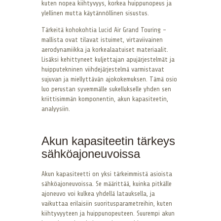
kuten nopea kiihtyvyys, korkea huippunopeus ja
ylellinen mutta käytännöllinen sisustus.
Tärkeitä kohokohtia Lucid Air Grand Touring -
mallista ovat tilavat istuimet, virtaviivainen
aerodynamiikka ja korkealaatuiset materiaalit.
Lisäksi kehittyneet kuljettajan apujärjestelmät ja
huipputekninen viihdejärjestelmä varmistavat
sujuvan ja miellyttävän ajokokemuksen. Tämä osio
luo perustan syvemmälle sukellukselle yhden sen
kriittisimmän komponentin, akun kapasiteetin,
analyysiin.
Akun kapasiteetin tärkeys
sähköajoneuvoissa
Akun kapasiteetti on yksi tärkeimmistä asioista
sähköajoneuvoissa. Se määrittää, kuinka pitkälle
ajoneuvo voi kulkea yhdellä latauksella, ja
vaikuttaa erilaisiin suoritusparametreihin, kuten
kiihtyvyyteen ja huippunopeuteen. Suurempi akun