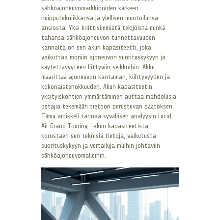
sähköajoneuvomarkkinoiden kärkeen
huipputekniikkansa ja ylellisen muotoilunsa
ansiosta. Yksi kriittisimmistä tekijöistä minkä
tahansa sähköajoneuvon tunnettavuuden
kannalta on sen akun kapasiteetti, joka
vaikuttaa moniin ajoneuvon suorituskykyyn ja
käytettävyyteen liittyviin seikkoihin. Akku
määrittää ajoneuvon kantaman, kiihtyvyyden ja
kokonaistehokkuuden. Akun kapasiteetin
yksityiskohtien ymmärtäminen auttaa mahdollisia
ostajia tekemään tietoon perustuvan päätöksen.
Tämä artikkeli tarjoaa syvällisen analyysin Lucid
Air Grand Touring -akun kapasiteetista,
korostaen sen teknisiä tietoja, vaikutusta
suorituskykyyn ja vertailuja muihin johtaviin
sähköajoneuvomalleihin.