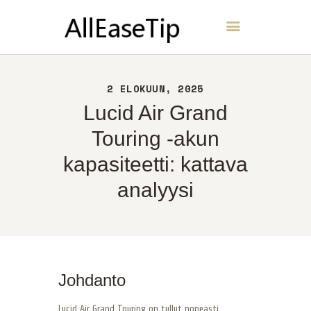
AllEaseTip
KOTI
2 ELOKUUN, 2025
NOIN
Lucid Air Grand
YHTEYS
Touring -akun
POLITIIKKA
kapasiteetti: kattava
SUOMI
analyysi
Johdanto
Lucid Air Grand Touring on tullut nopeasti