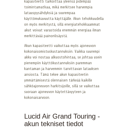
kapasiteetti tarkoittaa yleensä pidempää
toimintamatkaa, mikä merkitsee harvempia
latauspysähdyksiä ja suurempaa
käyttömukavuutta käyttäjälle. Akun tehokkuudella
on myös merkitystä, sillä energiatehokkaammat
akut voivat varastoida enemmän energiaa ilman
merkittävää painonlisäystä.
Akun kapasiteetti vaikuttaa myös ajoneuvon
kokonaisomistuskustannuksiin. Vaikka suurempi
akku voi nostaa alkuostohintaa, se johtaa usein
pienempiin käyttökustannuksiin paremman
kantaman ja harvemmin tarvittavan latauksen
ansiosta. Tämä tekee akun kapasiteetin
ymmärtämisestä olennaisen tärkeää kaikille
sähköajoneuvon harkitsijoille, sillä se vaikuttaa
suoraan ajoneuvon käytettävyyteen ja
kokonaisarvoon.
Lucid Air Grand Touring -
akun tekniset tiedot