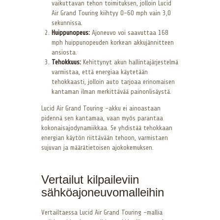
vaikuttavan tehon toimituksen, jolloin Lucid
Air Grand Touring kiihtyy 0-60 mph vain 3,0
sekunnissa.
Huippunopeus:
Ajoneuvo voi saavuttaa 168
mph huippunopeuden korkean akkujännitteen
ansiosta.
Tehokkuus:
Kehittynyt akun hallintajärjestelmä
varmistaa, että energiaa käytetään
tehokkaasti, jolloin auto tarjoaa erinomaisen
kantaman ilman merkittävää painonlisäystä.
Lucid Air Grand Touring -akku ei ainoastaan
pidennä sen kantamaa, vaan myös parantaa
kokonaisajodynamiikkaa. Se yhdistää tehokkaan
energian käytön riittävään tehoon, varmistaen
sujuvan ja määrätietoisen ajokokemuksen.
Vertailut kilpaileviin
sähköajoneuvomalleihin
Vertailtaessa Lucid Air Grand Touring -mallia