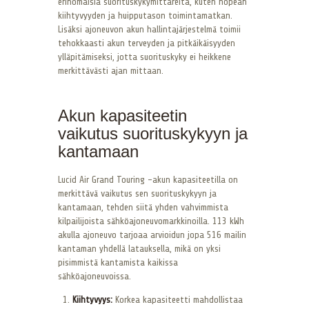
erinomaisia suorituskykymittareita, kuten nopean
kiihtyvyyden ja huipputason toimintamatkan.
Lisäksi ajoneuvon akun hallintajärjestelmä toimii
tehokkaasti akun terveyden ja pitkäikäisyyden
ylläpitämiseksi, jotta suorituskyky ei heikkene
merkittävästi ajan mittaan.
Akun kapasiteetin
vaikutus suorituskykyyn ja
kantamaan
Lucid Air Grand Touring -akun kapasiteetilla on
merkittävä vaikutus sen suorituskykyyn ja
kantamaan, tehden siitä yhden vahvimmista
kilpailijoista sähköajoneuvomarkkinoilla. 113 kWh
akulla ajoneuvo tarjoaa arvioidun jopa 516 mailin
kantaman yhdellä latauksella, mikä on yksi
pisimmistä kantamista kaikissa
sähköajoneuvoissa.
Kiihtyvyys:
Korkea kapasiteetti mahdollistaa