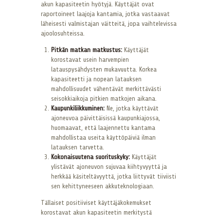
akun kapasiteetin hyötyjä. Käyttäjät ovat
raportoineet laajoja kantamia, jotka vastaavat
läheisesti valmistajan väitteitä, jopa vaihtelevissa
ajoolosuhteissa.
Pitkän matkan matkustus:
Käyttäjät
korostavat usein harvempien
latauspysähdysten mukavuutta. Korkea
kapasiteetti ja nopean latauksen
mahdollisuudet vähentävät merkittävästi
seisokkiaikoja pitkien matkojen aikana.
Kaupunkiliikkuminen:
Ne, jotka käyttävät
ajoneuvoa päivittäisissä kaupunkiajossa,
huomaavat, että laajennettu kantama
mahdollistaa useita käyttöpäiviä ilman
latauksen tarvetta.
Kokonaisuutena suorituskyky:
Käyttäjät
ylistävät ajoneuvon sujuvaa kiihtyvyyttä ja
herkkää käsiteltävyyttä, jotka liittyvät tiiviisti
sen kehittyneeseen akkuteknologiaan.
Tällaiset positiiviset käyttäjäkokemukset
korostavat akun kapasiteetin merkitystä