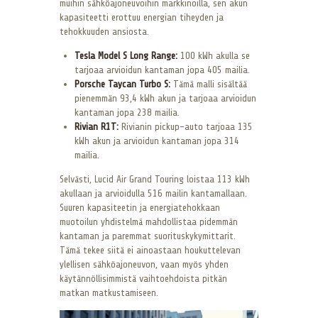
muihin sähköajoneuvoihin markkinoilla, sen akun
kapasiteetti erottuu energian tiheyden ja
tehokkuuden ansiosta.
Tesla Model S Long Range:
100 kWh akulla se
tarjoaa arvioidun kantaman jopa 405 mailia.
Porsche Taycan Turbo S:
Tämä malli sisältää
pienemmän 93,4 kWh akun ja tarjoaa arvioidun
kantaman jopa 238 mailia.
Rivian R1T:
Rivianin pickup-auto tarjoaa 135
kWh akun ja arvioidun kantaman jopa 314
mailia.
Selvästi, Lucid Air Grand Touring loistaa 113 kWh
akullaan ja arvioidulla 516 mailin kantamallaan.
Suuren kapasiteetin ja energiatehokkaan
muotoilun yhdistelmä mahdollistaa pidemmän
kantaman ja paremmat suorituskykymittarit.
Tämä tekee siitä ei ainoastaan houkuttelevan
ylellisen sähköajoneuvon, vaan myös yhden
käytännöllisimmistä vaihtoehdoista pitkän
matkan matkustamiseen.