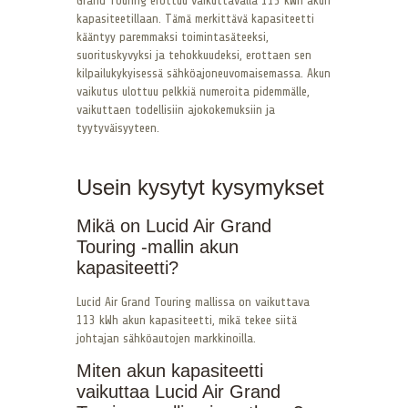
Grand Touring erottuu vaikuttavalla 113 kWh akun
kapasiteetillaan. Tämä merkittävä kapasiteetti
kääntyy paremmaksi toimintasäteeksi,
suorituskyvyksi ja tehokkuudeksi, erottaen sen
kilpailukykyisessä sähköajoneuvomaisemassa. Akun
vaikutus ulottuu pelkkiä numeroita pidemmälle,
vaikuttaen todellisiin ajokokemuksiin ja
tyytyväisyyteen.
Usein kysytyt kysymykset
Mikä on Lucid Air Grand
Touring -mallin akun
kapasiteetti?
Lucid Air Grand Touring mallissa on vaikuttava
113 kWh akun kapasiteetti, mikä tekee siitä
johtajan sähköautojen markkinoilla.
Miten akun kapasiteetti
vaikuttaa Lucid Air Grand