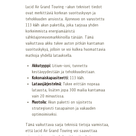
Lucid Air Grand Touring -akun tekniset tiedot
ovat merkittäviä korkean suorituskyvyn ja
tehokkuuden ansiosta. Ajoneuvo on varustettu
113 kWh akun paketilla, joka tarjoaa yhden
korkeimmista energiamääristä
sähköajoneuvomarkkinoilla tänään. Tämä
vaikuttava akku tukee auton pitkän kantaman
suorituskykyä, jolloin se voi kulkea huomattavia
matkoja yhdellä latauksella.
Akkutyyppi:
Litium-ioni, tunnettu
kestävyydestään ja tehokkuudestaan.
Kokonaiskapasiteetti:
113 kWh.
Latausjärjestelmä:
Tukee erittäin nopeaa
latausta, lisäten jopa 300 mailia kantamaa
vain 20 minuutissa.
Muotoilu:
Akun paketti on sijoitettu
strategisesti tasapainon ja vakauden
optimoimiseksi.
Tämä vaikuttava sarja teknisiä tietoja varmistaa,
että Lucid Air Grand Touring voi saavuttaa