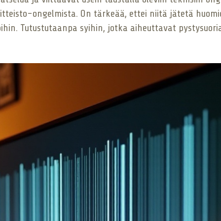
itteisto-ongelmista. On tärkeää, ettei niitä jätetä huomi
ihin. Tutustutaanpa syihin, jotka aiheuttavat pystysuoria 