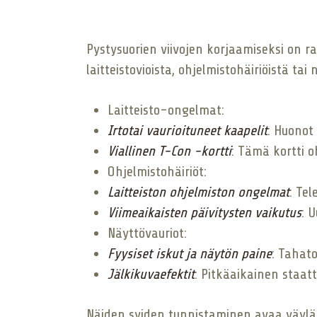
Pystysuorien viivojen korjaamiseksi on
laitteistovioista, ohjelmistohäiriöistä tai
Laitteisto-ongelmat:
Irtotai vaurioituneet kaapelit
: Huonot 
Viallinen T-Con -kortti
: Tämä kortti o
Ohjelmistohäiriöt:
Laitteiston ohjelmiston ongelmat
: Tel
Viimeaikaisten päivitysten vaikutus
: 
Näyttövauriot:
Fyysiset iskut ja näytön paine
: Tahato
Jälkikuvaefektit
: Pitkäaikainen staat
Näiden syiden tunnistaminen avaa väylän