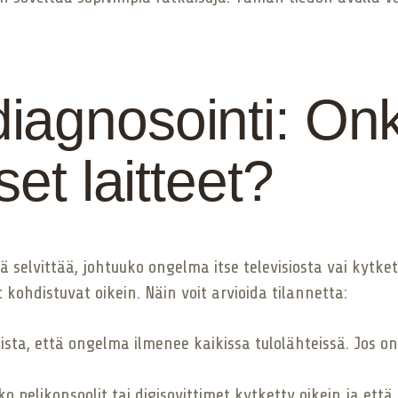
iagnosointi: On
set laitteet?
selvittää, johtuuko ongelma itse televisiosta vai kytketyi
kohdistuvat oikein. Näin voit arvioida tilannetta:
ista, että ongelma ilmenee kaikissa tulolähteissä. Jos o
tko pelikonsoolit tai digisovittimet kytketty oikein ja ett