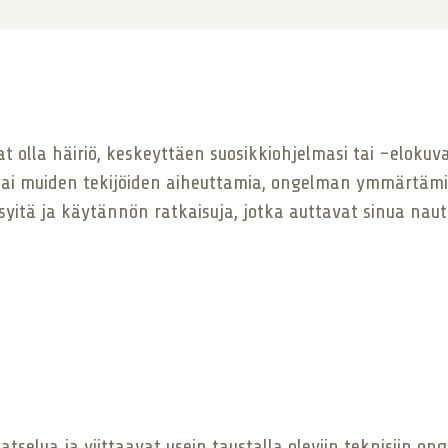
vat olla häiriö, keskeyttäen suosikkiohjelmasi tai -elokuva
 tai muiden tekijöiden aiheuttamia, ongelman ymmärtäm
ä syitä ja käytännön ratkaisuja, jotka auttavat sinua n
katselua ja viittaavat usein taustalla oleviin teknisiin on