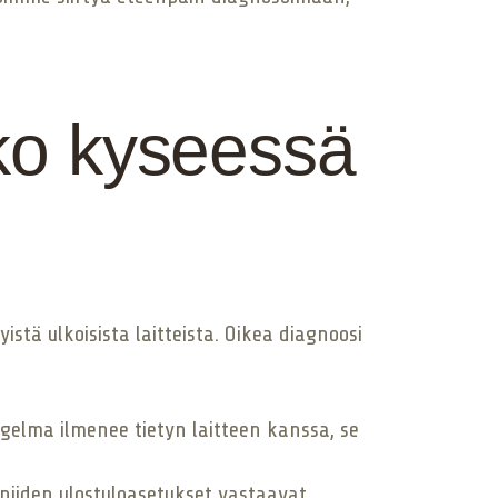
ko kyseessä
stä ulkoisista laitteista. Oikea diagnoosi
ngelma ilmenee tietyn laitteen kanssa, se
ä niiden ulostuloasetukset vastaavat