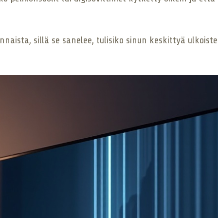
sta, sillä se sanelee, tulisiko sinun keskittyä ulkoisten