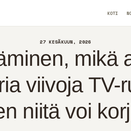
TI
KOTI
N
IN
AllEaseTip
TEYS
27 KESÄKUUN, 2026
LITIIKKA
minen, mikä a
OMI
ia viivoja TV-r
n niitä voi kor