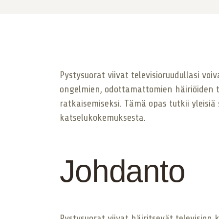
Pystysuorat viivat televisioruudullasi voi
ongelmien, odottamattomien häiriöiden
ratkaisemiseksi. Tämä opas tutkii yleisi
katselukokemuksesta.
Johdanto
Pystysuorat viivat häiritsevät television 