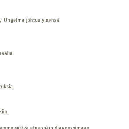
y. Ongelma johtuu yleensä
naalia.
tuksia.
iin.
oimme siirtyä eteenpäin diagnosoimaan,