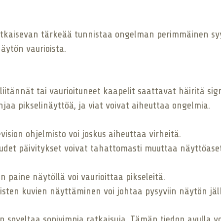
 ratkaisevan tärkeää tunnistaa ongelman perimmäinen sy
 näytön vaurioista.
liitännät tai vaurioituneet kaapelit saattavat häiritä sig
hjaa pikselinäyttöä, ja viat voivat aiheuttaa ongelmia.
evision ohjelmisto voi joskus aiheuttaa virheitä.
Uudet päivitykset voivat tahattomasti muuttaa näyttöase
n paine näytöllä voi vaurioittaa pikseleitä.
tisten kuvien näyttäminen voi johtaa pysyviin näytön jälk
 soveltaa sopivimpia ratkaisuja. Tämän tiedon avulla v