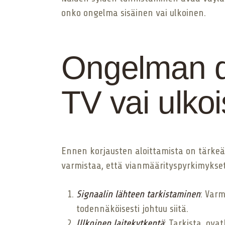
onko ongelma sisäinen vai ulkoinen.
Ongelman d
TV vai ulkoi
Ennen korjausten aloittamista on tärkeää 
varmistaa, että vianmäärityspyrkimykset 
Signaalin lähteen tarkistaminen
: Varm
todennäköisesti johtuu siitä.
Ulkoinen laitekytkentä
: Tarkista, ova