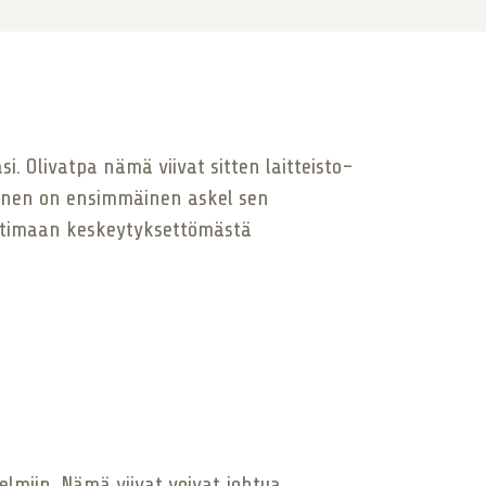
si. Olivatpa nämä viivat sitten laitteisto-
inen on ensimmäinen askel sen
auttimaan keskeytyksettömästä
gelmiin. Nämä viivat voivat johtua