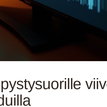
pystysuorille viiv
duilla