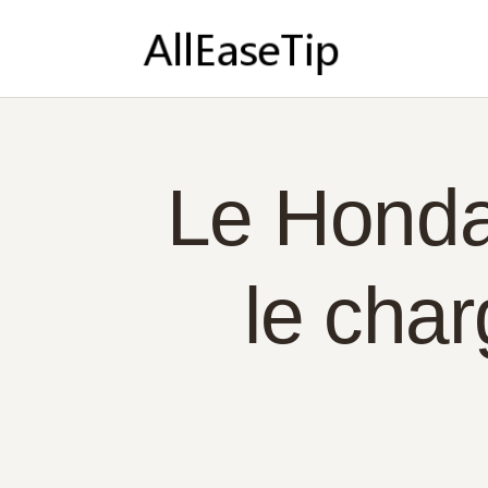
AC
À 
CO
PO
Le Honda 
FR
le char