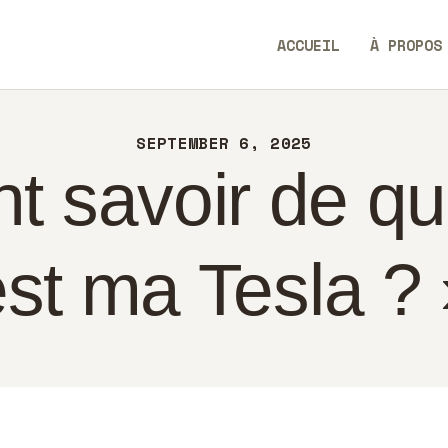
CUEIL
ACCUEIL
À PROPOS
PROPOS
AllEaseTip
NTACT
SEPTEMBER 6, 2025
LITIQUE
 savoir de qu
ANÇAIS
st ma Tesla ?