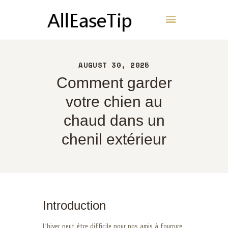
AllEaseTip
ACCUEIL
AUGUST 30, 2025
À PROPOS
Comment garder
CONTACT
votre chien au
POLITIQUE
chaud dans un
FRANÇAIS
chenil extérieur
Introduction
L’hiver peut être difficile pour nos amis à fourrure,