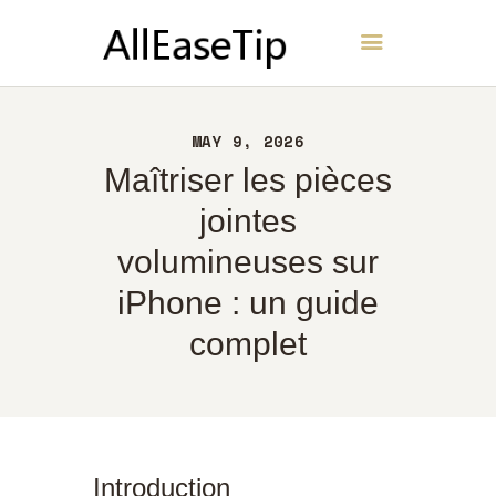
AllEaseTip
ACCUEIL
MAY 9, 2026
À PROPOS
Maîtriser les pièces
CONTACT
jointes
POLITIQUE
volumineuses sur
FRANÇAIS
iPhone : un guide
complet
Introduction