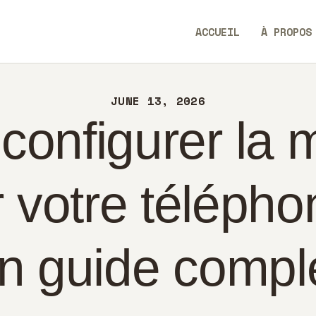
CUEIL
ACCUEIL
À PROPOS
PROPOS
AllEaseTip
NTACT
JUNE 13, 2026
LITIQUE
onfigurer la 
ANÇAIS
r votre télépho
n guide compl