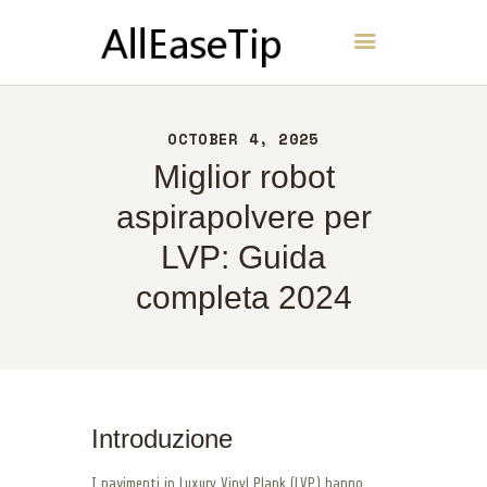
AllEaseTip
CASA
OCTOBER 4, 2025
INFORMAZIONI
Miglior robot
CONTATTI
aspirapolvere per
POLITICA
LVP: Guida
ITALIANO
completa 2024
Introduzione
I pavimenti in Luxury Vinyl Plank (LVP) hanno