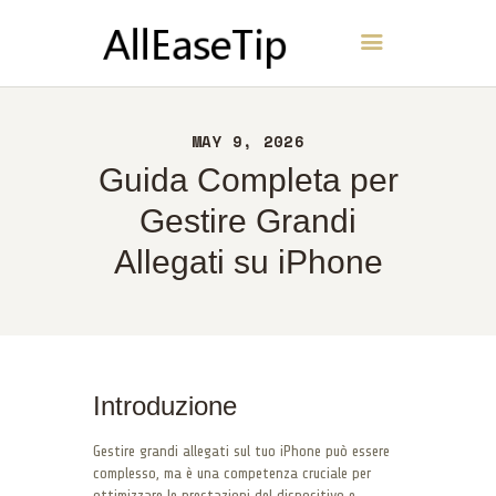
AllEaseTip
CASA
MAY 9, 2026
INFORMAZIONI
Guida Completa per
CONTATTI
Gestire Grandi
POLITICA
Allegati su iPhone
ITALIANO
Introduzione
Gestire grandi allegati sul tuo iPhone può essere
complesso, ma è una competenza cruciale per
ottimizzare le prestazioni del dispositivo e