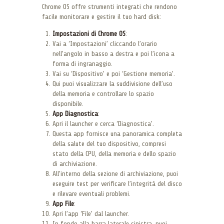
Chrome OS offre strumenti integrati che rendono
facile monitorare e gestire il tuo hard disk:
Impostazioni di Chrome OS
:
Vai a ‘Impostazioni’ cliccando l’orario
nell’angolo in basso a destra e poi l’icona a
forma di ingranaggio.
Vai su ‘Dispositivo’ e poi ‘Gestione memoria’.
Qui puoi visualizzare la suddivisione dell’uso
della memoria e controllare lo spazio
disponibile.
App Diagnostica
:
Apri il launcher e cerca ‘Diagnostica’.
Questa app fornisce una panoramica completa
della salute del tuo dispositivo, compresi
stato della CPU, della memoria e dello spazio
di archiviazione.
All’interno della sezione di archiviazione, puoi
eseguire test per verificare l’integrità del disco
e rilevare eventuali problemi.
App File
:
Apri l’app ‘File’ dal launcher.
In fondo alla barra laterale sinistra, puoi