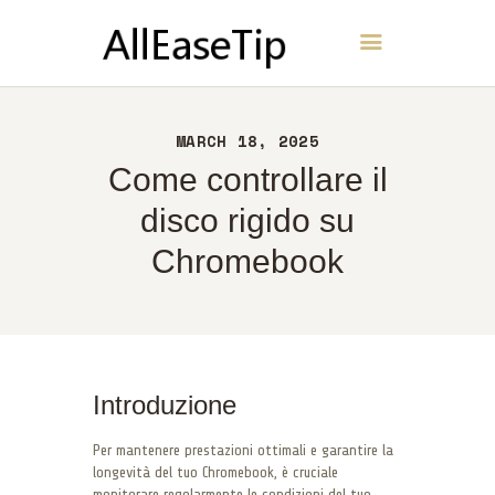
AllEaseTip
CASA
MARCH 18, 2025
INFORMAZIONI
Come controllare il
CONTATTI
disco rigido su
POLITICA
Chromebook
ITALIANO
Introduzione
Per mantenere prestazioni ottimali e garantire la
longevità del tuo Chromebook, è cruciale
monitorare regolarmente le condizioni del tuo