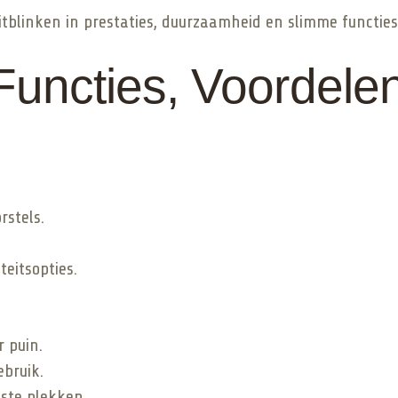
e uitblinken in prestaties, duurzaamheid en slimme functie
 Functies, Voordel
rstels.
eitsopties.
 puin.
bruik.
iste plekken.