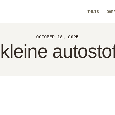
UIS
THUIS
OVE
ER
AllEaseTip
NTACT
OCTOBER 18, 2025
LEID
kleine autosto
DERLANDS