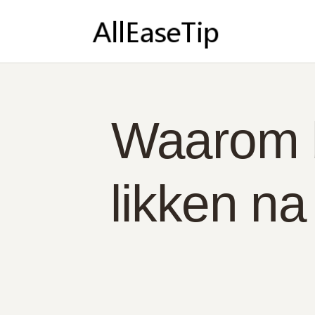
TH
OV
CO
BE
Waarom bl
NE
likken na