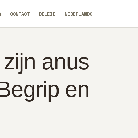
R
CONTACT
BELEID
NEDERLANDS
 zijn anus
 Begrip en