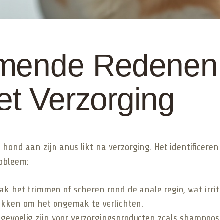
omende Redenen
et Verzorging
hond aan zijn anus likt na verzorging. Het identificeren
obleem:
k het trimmen of scheren rond de anale regio, wat irrit
likken om het ongemak te verlichten.
voelig zijn voor verzorgingsproducten zoals shampoos, 