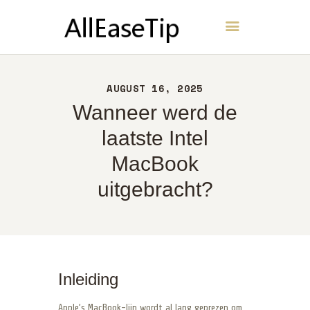
AllEaseTip
THUIS
AUGUST 16, 2025
OVER
Wanneer werd de
CONTACT
laatste Intel
BELEID
MacBook
NEDERLANDS
uitgebracht?
Inleiding
Apple’s MacBook-lijn wordt al lang geprezen om