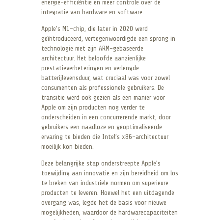
energie-efficiëntie en meer controle over de
integratie van hardware en software.
Apple’s M1-chip, die later in 2020 werd
geïntroduceerd, vertegenwoordigde een sprong in
technologie met zijn ARM-gebaseerde
architectuur. Het beloofde aanzienlijke
prestatieverbeteringen en verlengde
batterijlevensduur, wat cruciaal was voor zowel
consumenten als professionele gebruikers. De
transitie werd ook gezien als een manier voor
Apple om zijn producten nog verder te
onderscheiden in een concurrerende markt, door
gebruikers een naadloze en geoptimaliseerde
ervaring te bieden die Intel’s x86-architectuur
moeilijk kon bieden.
Deze belangrijke stap onderstreepte Apple’s
toewijding aan innovatie en zijn bereidheid om los
te breken van industriële normen om superieure
producten te leveren. Hoewel het een uitdagende
overgang was, legde het de basis voor nieuwe
mogelijkheden, waardoor de hardwarecapaciteiten