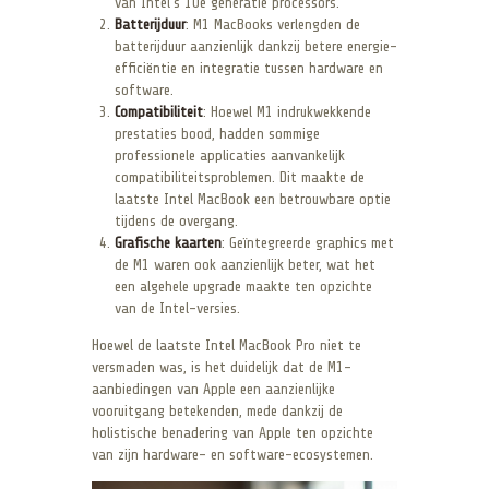
van Intel’s 10e generatie processors.
Batterijduur
: M1 MacBooks verlengden de
batterijduur aanzienlijk dankzij betere energie-
efficiëntie en integratie tussen hardware en
software.
Compatibiliteit
: Hoewel M1 indrukwekkende
prestaties bood, hadden sommige
professionele applicaties aanvankelijk
compatibiliteitsproblemen. Dit maakte de
laatste Intel MacBook een betrouwbare optie
tijdens de overgang.
Grafische kaarten
: Geïntegreerde graphics met
de M1 waren ook aanzienlijk beter, wat het
een algehele upgrade maakte ten opzichte
van de Intel-versies.
Hoewel de laatste Intel MacBook Pro niet te
versmaden was, is het duidelijk dat de M1-
aanbiedingen van Apple een aanzienlijke
vooruitgang betekenden, mede dankzij de
holistische benadering van Apple ten opzichte
van zijn hardware- en software-ecosystemen.