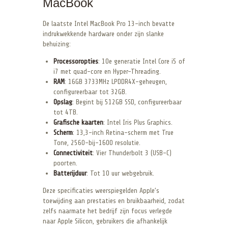
MacBook
De laatste Intel MacBook Pro 13-inch bevatte
indrukwekkende hardware onder zijn slanke
behuizing:
Processoropties
: 10e generatie Intel Core i5 of
i7 met quad-core en Hyper-Threading.
RAM
: 16GB 3733MHz LPDDR4X-geheugen,
configureerbaar tot 32GB.
Opslag
: Begint bij 512GB SSD, configureerbaar
tot 4TB.
Grafische kaarten
: Intel Iris Plus Graphics.
Scherm
: 13,3-inch Retina-scherm met True
Tone, 2560-bij-1600 resolutie.
Connectiviteit
: Vier Thunderbolt 3 (USB-C)
poorten.
Batterijduur
: Tot 10 uur webgebruik.
Deze specificaties weerspiegelden Apple’s
toewijding aan prestaties en bruikbaarheid, zodat
zelfs naarmate het bedrijf zijn focus verlegde
naar Apple Silicon, gebruikers die afhankelijk