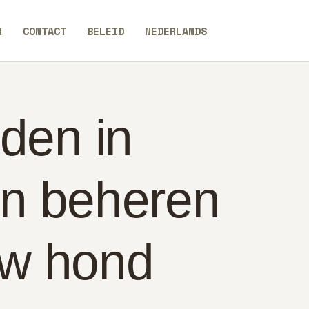
R
CONTACT
BELEID
NEDERLANDS
den in
en beheren
uw hond