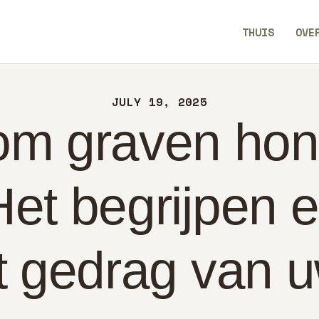
UIS
THUIS
OVE
ER
AllEaseTip
NTACT
JULY 19, 2025
LEID
m graven hon
DERLANDS
et begrijpen 
t gedrag van 