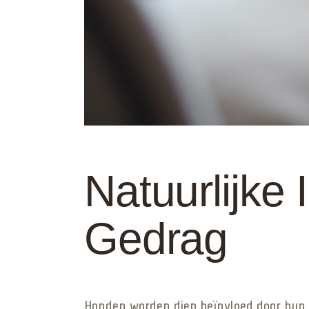
Natuurlijke 
Gedrag
Honden worden diep beïnvloed door hun in