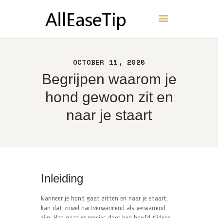
AllEaseTip
THUIS
OCTOBER 11, 2025
OVER
Begrijpen waarom je
CONTACT
hond gewoon zit en
BELEID
naar je staart
NEDERLANDS
Inleiding
Wanneer je hond gaat zitten en naar je staart,
kan dat zowel hartverwarmend als verwarrend
zijn. Wat gaat er precies door hun hoofd tijdens