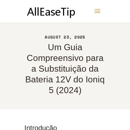
AllEaseTip
INÍCIO
AUGUST 23, 2025
SOBRE
Um Guia
CONTATO
Compreensivo para
POLÍTICA
a Substituição da
PORTUGUÊS
Bateria 12V do Ioniq
5 (2024)
Introdução