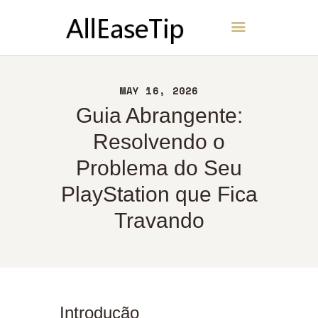
AllEaseTip
INÍCIO
MAY 16, 2026
SOBRE
Guia Abrangente:
CONTATO
Resolvendo o
POLÍTICA
Problema do Seu
PORTUGUÊS
PlayStation que Fica
Travando
Introdução