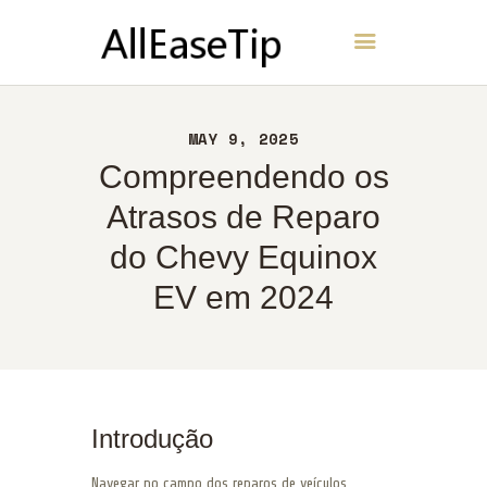
AllEaseTip
INÍCIO
MAY 9, 2025
SOBRE
Compreendendo os
CONTATO
Atrasos de Reparo
POLÍTICA
do Chevy Equinox
PORTUGUÊS
EV em 2024
Introdução
Navegar no campo dos reparos de veículos