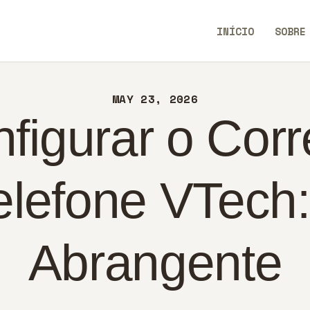
ÍCIO
INÍCIO
SOBRE
BRE
AllEaseTip
NTATO
MAY 23, 2026
LÍTICA
igurar o Corr
RTUGUÊS
elefone VTech
Abrangente