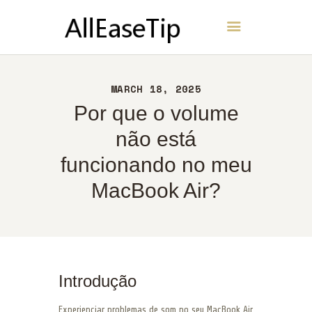
AllEaseTip
INÍCIO
MARCH 18, 2025
SOBRE
Por que o volume
CONTATO
não está
POLÍTICA
funcionando no meu
PORTUGUÊS
MacBook Air?
Introdução
Experienciar problemas de som no seu MacBook Air